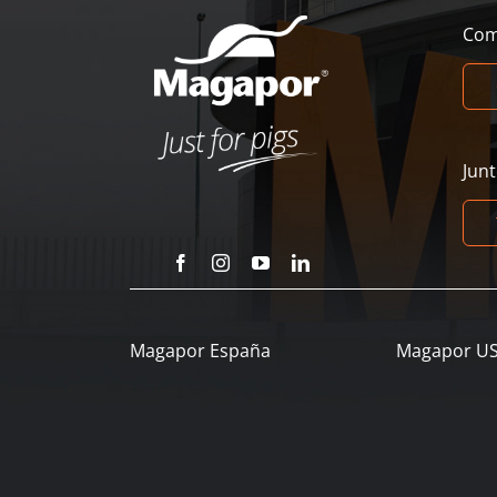
Com
Jun
Magapor España
Magapor U