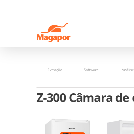
Skip
to
content
Extração
Software
Análise
Z-300 Câmara de 