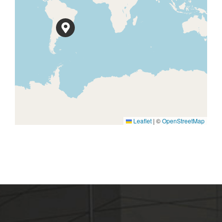
Leaflet
|
©
OpenStreetMap