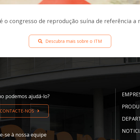
o congresso de reprodução suína de referência a ní
Descubra mais sobre o ITM
EMPRE
o podemos ajudá-lo?
PRODU
CONTACTE-NOS
DEPAR
NOTICI
te-se à nossa equipe