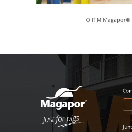
O ITM Magapor® é 
Com
Jun