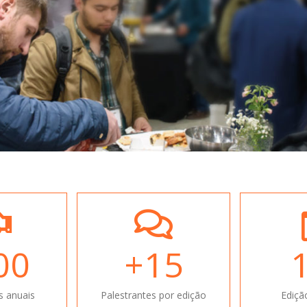
00
+
15
s anuais
Palestrantes por edição
Ediçã