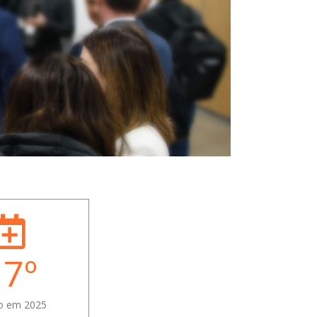
17
º
o em 2025