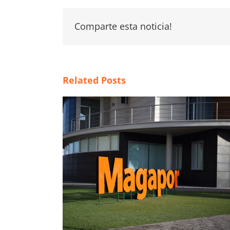
Comparte esta noticia!
Related Posts
tal，开启全新发
4 New Year’s resolutions to improve 
insemination process