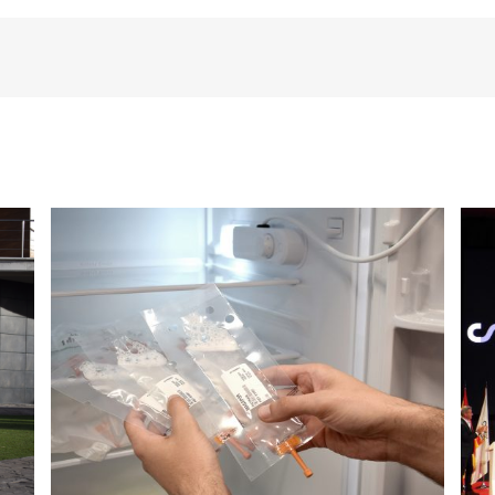
the
María Laborda awarded with the
Podium Award