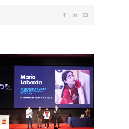
Facebook
LinkedIn
Email
Magapor 携手 Artá Capital，开启全新发
4 New Ye
展阶段。